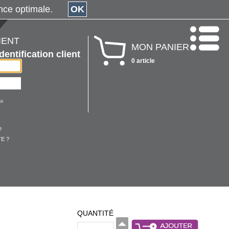
érience optimale.
OK
IENT
MON PANIER
Identification client
0 article
oi
?
E ?
QUANTITÉ