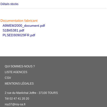
Détails stocks
Documentation fabricant
A9MEM2000_document.pdf
S1B45381.pdf
PLSED309029FR.pdf
QUI SOMMES-NOUS ?
LISTE AGENCES
CGV
MENTIONS LÉGALES
2 rue du Maréchal Joffre - 37100 TOURS
Tél 02 47 41 20 20
roy37@roy-sa.fr