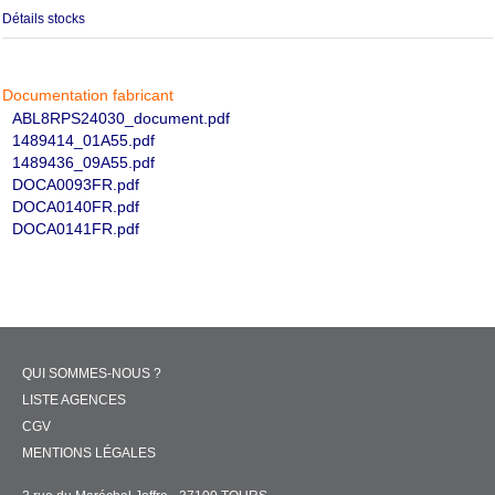
Détails stocks
Documentation fabricant
ABL8RPS24030_document.pdf
1489414_01A55.pdf
1489436_09A55.pdf
DOCA0093FR.pdf
DOCA0140FR.pdf
DOCA0141FR.pdf
QUI SOMMES-NOUS ?
LISTE AGENCES
CGV
MENTIONS LÉGALES