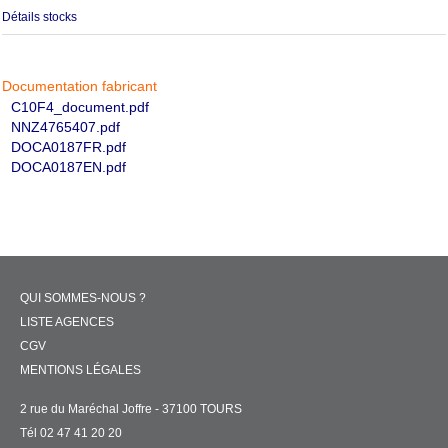
Détails stocks
Documentation fabricant
C10F4_document.pdf
NNZ4765407.pdf
DOCA0187FR.pdf
DOCA0187EN.pdf
QUI SOMMES-NOUS ?
LISTE AGENCES
CGV
MENTIONS LÉGALES
2 rue du Maréchal Joffre - 37100 TOURS
Tél 02 47 41 20 20