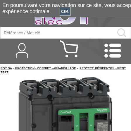
En poursuivant votre navigation sur ce site, vous accepte
expérience optimale.
OK
ROY SA
»
PROTECTION - COFFRET - APPAREILLAGE
»
PROTECT. RÉSIDENTIEL - PETIT
TERT.