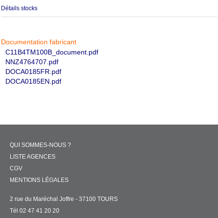
Détails stocks
Documentation fabricant
C11B4TM100B_document.pdf
NNZ4764707.pdf
DOCA0185FR.pdf
DOCA0185EN.pdf
QUI SOMMES-NOUS ?
LISTE AGENCES
CGV
MENTIONS LÉGALES
2 rue du Maréchal Joffre - 37100 TOURS
Tél 02 47 41 20 20