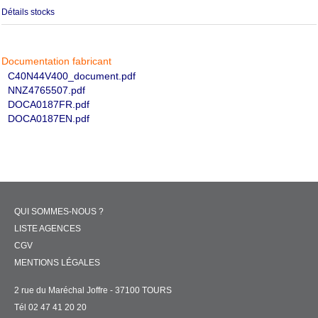
Détails stocks
Documentation fabricant
C40N44V400_document.pdf
NNZ4765507.pdf
DOCA0187FR.pdf
DOCA0187EN.pdf
QUI SOMMES-NOUS ?
LISTE AGENCES
CGV
MENTIONS LÉGALES
2 rue du Maréchal Joffre - 37100 TOURS
Tél 02 47 41 20 20