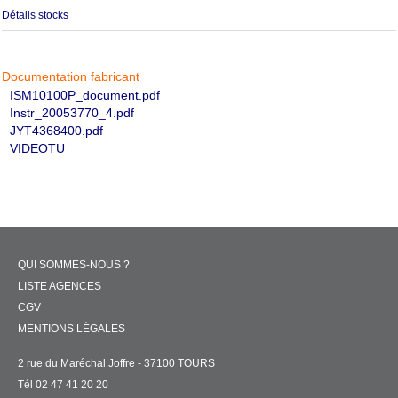
Détails stocks
Documentation fabricant
ISM10100P_document.pdf
Instr_20053770_4.pdf
JYT4368400.pdf
VIDEOTU
QUI SOMMES-NOUS ?
LISTE AGENCES
CGV
MENTIONS LÉGALES
2 rue du Maréchal Joffre - 37100 TOURS
Tél 02 47 41 20 20