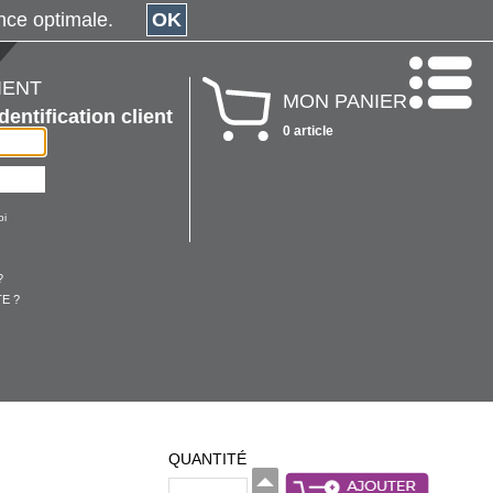
érience optimale.
OK
IENT
MON PANIER
Identification client
0 article
oi
?
E ?
QUANTITÉ