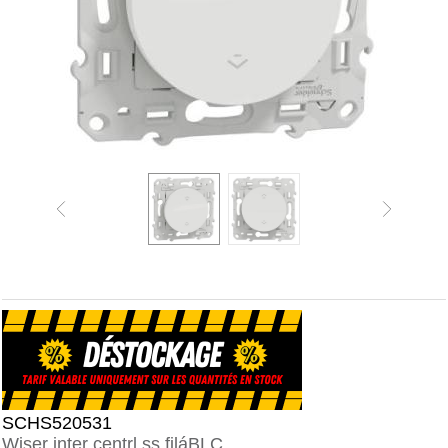
SCHS520531
Wiser inter centrl ss filáBLC