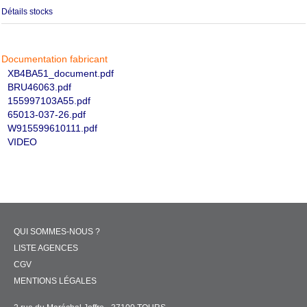
Détails stocks
Documentation fabricant
XB4BA51_document.pdf
BRU46063.pdf
155997103A55.pdf
65013-037-26.pdf
W915599610111.pdf
VIDEO
QUI SOMMES-NOUS ?
LISTE AGENCES
CGV
MENTIONS LÉGALES