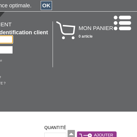
érience optimale.
OK
IENT
MON PANIER
Identification client
0 article
oi
?
E ?
QUANTITÉ