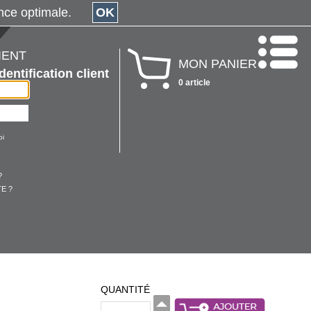
érience optimale.
OK
IENT
MON PANIER
Identification client
0 article
oi
?
E ?
QUANTITÉ