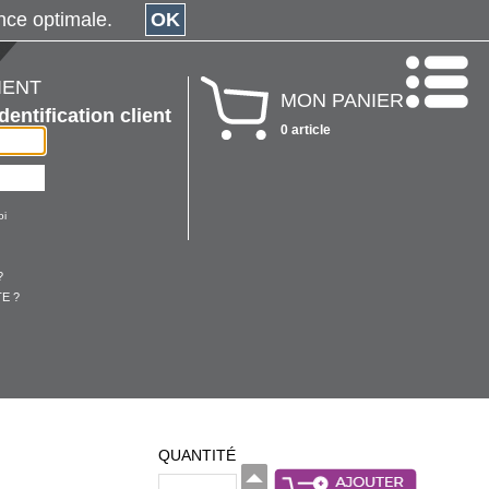
érience optimale.
OK
IENT
MON PANIER
Identification client
0 article
oi
?
E ?
QUANTITÉ