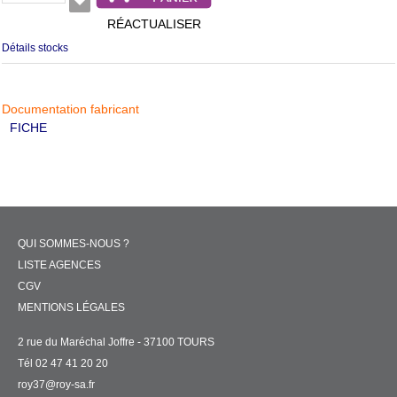
RÉACTUALISER
Détails stocks
Documentation fabricant
FICHE
QUI SOMMES-NOUS ?
LISTE AGENCES
CGV
MENTIONS LÉGALES
2 rue du Maréchal Joffre - 37100 TOURS
Tél 02 47 41 20 20
roy37@roy-sa.fr