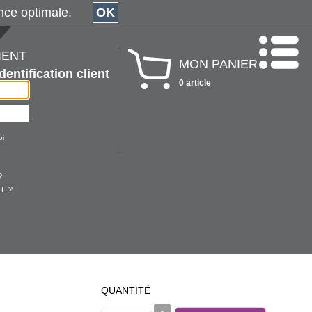
érience optimale.
OK
IENT
MON PANIER
Identification client
0 article
oi
?
E ?
QUANTITÉ