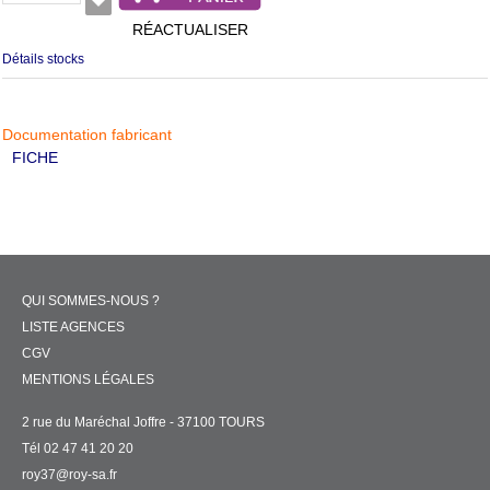
RÉACTUALISER
Détails stocks
Documentation fabricant
FICHE
QUI SOMMES-NOUS ?
LISTE AGENCES
CGV
MENTIONS LÉGALES
2 rue du Maréchal Joffre - 37100 TOURS
Tél 02 47 41 20 20
roy37@roy-sa.fr