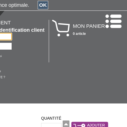
érience optimale.
OK
IENT
MON PANIER
Identification client
0 article
oi
?
E ?
QUANTITÉ