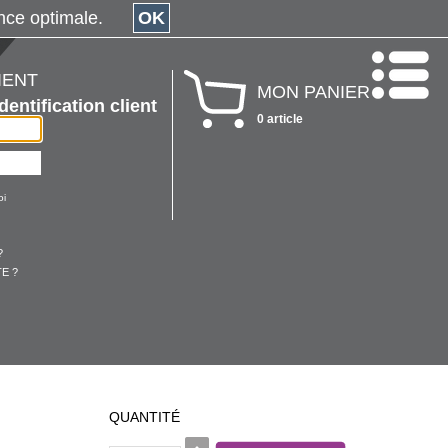
érience optimale.
OK
IENT
MON PANIER
Identification client
0 article
oi
?
E ?
QUANTITÉ