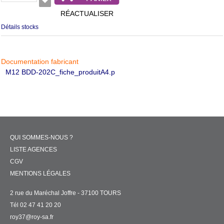
RÉACTUALISER
Détails stocks
Documentation fabricant
M12 BDD-202C_fiche_produitA4.p
QUI SOMMES-NOUS ?
LISTE AGENCES
CGV
MENTIONS LÉGALES
2 rue du Maréchal Joffre - 37100 TOURS
Tél 02 47 41 20 20
roy37@roy-sa.fr