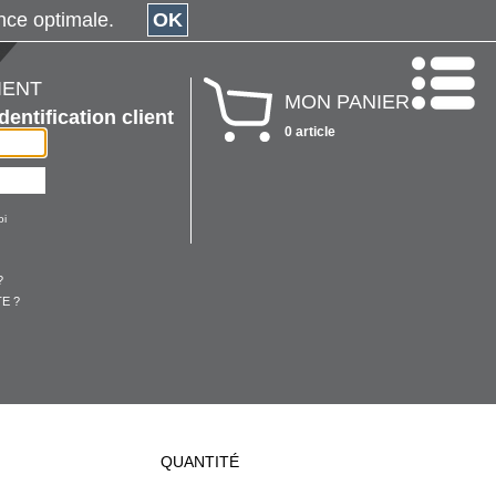
érience optimale.
OK
IENT
MON PANIER
Identification client
0 article
oi
?
E ?
QUANTITÉ