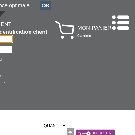
érience optimale.
OK
IENT
MON PANIER
Identification client
0 article
oi
?
E ?
QUANTITÉ