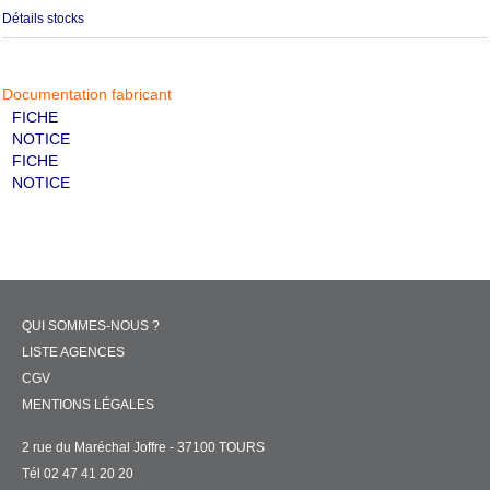
Détails stocks
Documentation fabricant
FICHE
NOTICE
FICHE
NOTICE
QUI SOMMES-NOUS ?
LISTE AGENCES
CGV
MENTIONS LÉGALES
2 rue du Maréchal Joffre - 37100 TOURS
Tél 02 47 41 20 20