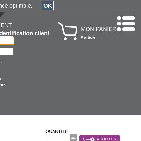
érience optimale.
OK
IENT
MON PANIER
Identification client
0 article
oi
?
E ?
QUANTITÉ