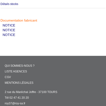
Détails stocks
Documentation fabricant
NOTICE
NOTICE
NOTICE
QUI SOMMES-NOUS ?
LISTE AGENCES
CGV
MENTIONS LÉGALES
2 rue du Maréchal Joffre - 37100 TOURS
Tél 02 47 41 20 20
roy37@roy-sa.fr