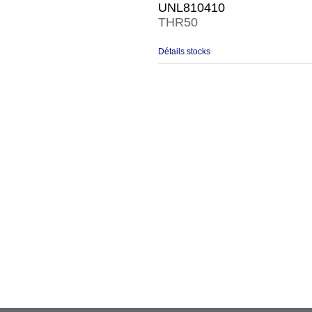
UNL810410
THR50
Détails stocks