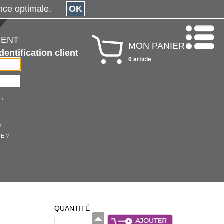
érience optimale.
OK
IENT
MON PANIER
Identification client
0 article
oi
?
E ?
QUANTITÉ