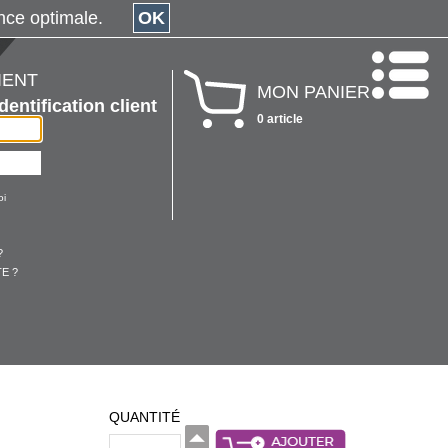
érience optimale.
OK
IENT
MON PANIER
Identification client
0 article
oi
?
E ?
QUANTITÉ