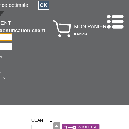
érience optimale.
OK
IENT
MON PANIER
Identification client
0 article
oi
?
E ?
QUANTITÉ