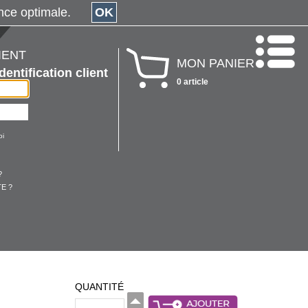
érience optimale.
OK
IENT
MON PANIER
Identification client
0 article
oi
?
E ?
QUANTITÉ