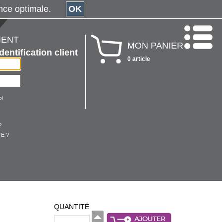
érience optimale.
OK
IENT
MON PANIER
Identification client
0 article
oi
?
E ?
QUANTITÉ