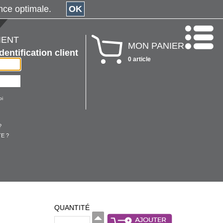
érience optimale.
OK
IENT
MON PANIER
Identification client
0 article
oi
?
E ?
QUANTITÉ