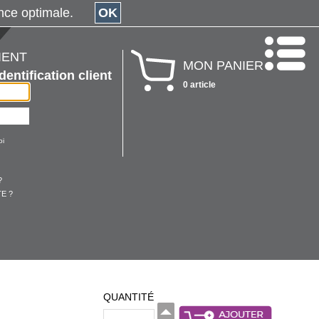
érience optimale.
OK
IENT
MON PANIER
Identification client
0 article
oi
?
E ?
QUANTITÉ