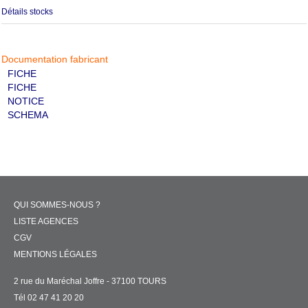
Détails stocks
Documentation fabricant
FICHE
FICHE
NOTICE
SCHEMA
QUI SOMMES-NOUS ?
LISTE AGENCES
CGV
MENTIONS LÉGALES
2 rue du Maréchal Joffre - 37100 TOURS
Tél 02 47 41 20 20