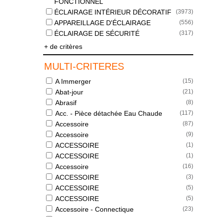
FONCTIONNEL
ÉCLAIRAGE INTÉRIEUR DÉCORATIF
(
3973
)
APPAREILLAGE D'ÉCLAIRAGE
(
556
)
ÉCLAIRAGE DE SÉCURITÉ
(
317
)
+ de critères
MULTI-CRITERES
A Immerger
(
15
)
Abat-jour
(
21
)
Abrasif
(
8
)
Acc. - Pièce détachée Eau Chaude
(
117
)
Accessoire
(
87
)
Accessoire
(
9
)
ACCESSOIRE
(
1
)
ACCESSOIRE
(
1
)
Accessoire
(
16
)
ACCESSOIRE
(
3
)
ACCESSOIRE
(
5
)
ACCESSOIRE
(
5
)
Accessoire - Connectique
(
23
)