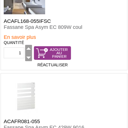
ACAFL168-055IFSC
Fassane Spa Asym EC 809W coul
En savoir plus
QUANTITÉ
RÉACTUALISER
ACAFR081-055
Fassane Spa Asym EC 429W 9016