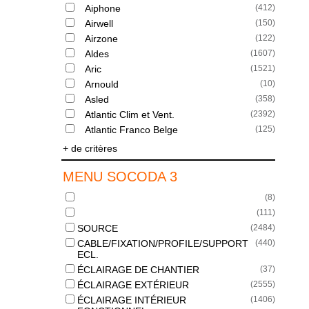
Aiphone
(
412
)
Airwell
(
150
)
Airzone
(
122
)
Aldes
(
1607
)
Aric
(
1521
)
Arnould
(
10
)
Asled
(
358
)
Atlantic Clim et Vent.
(
2392
)
Atlantic Franco Belge
(
125
)
+ de critères
MENU SOCODA 3
(
8
)
(
111
)
SOURCE
(
2484
)
CABLE/FIXATION/PROFILE/SUPPORT
(
440
)
ECL.
ÉCLAIRAGE DE CHANTIER
(
37
)
ÉCLAIRAGE EXTÉRIEUR
(
2555
)
ÉCLAIRAGE INTÉRIEUR
(
1406
)