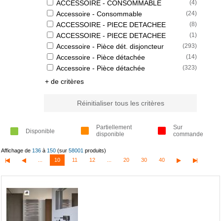
ACCESSOIRE - CONSOMMABLE
(
4
)
Accessoire - Consommable
(
24
)
ACCESSOIRE - PIECE DETACHEE
(
8
)
ACCESSOIRE - PIECE DETACHEE
(
1
)
Accessoire - Pièce dét. disjoncteur
(
293
)
Accessoire - Pièce détachée
(
14
)
Accessoire - Pièce détachée
(
323
)
+ de critères
Réinitialiser tous les critères
Partiellement
Sur
Disponible
disponible
commande
Affichage de
136
à
150
(sur
58001
produits)
...
10
11
12
...
20
30
40