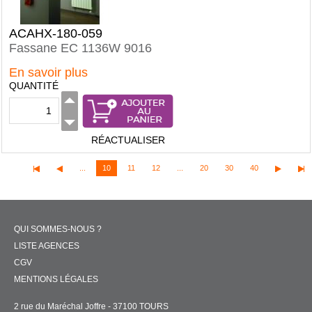
ACAHX-180-059
Fassane EC 1136W 9016
En savoir plus
QUANTITÉ
RÉACTUALISER
...
10
11
12
...
20
30
40
QUI SOMMES-NOUS ?
LISTE AGENCES
CGV
MENTIONS LÉGALES
2 rue du Maréchal Joffre - 37100 TOURS