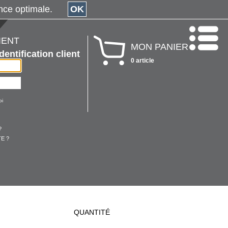
érience optimale.
OK
IENT
MON PANIER
Identification client
0 article
oi
?
E ?
QUANTITÉ