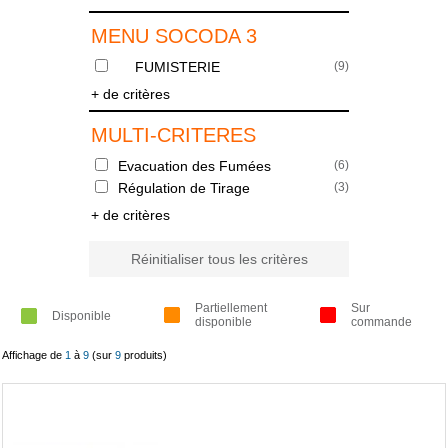
MENU SOCODA 3
FUMISTERIE
(
9
)
+ de critères
MULTI-CRITERES
Evacuation des Fumées
(
6
)
Régulation de Tirage
(
3
)
+ de critères
Réinitialiser tous les critères
Partiellement
Sur
Disponible
disponible
commande
Affichage de
1
à
9
(sur
9
produits)