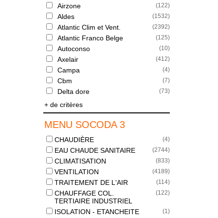
Airzone
(
122
)
Aldes
(
1532
)
Atlantic Clim et Vent.
(
2392
)
Atlantic Franco Belge
(
125
)
Autoconso
(
10
)
Axelair
(
412
)
Campa
(
4
)
Cbm
(
7
)
Delta dore
(
73
)
+ de critères
MENU SOCODA 3
CHAUDIÈRE
(
4
)
EAU CHAUDE SANITAIRE
(
2744
)
CLIMATISATION
(
833
)
VENTILATION
(
4189
)
TRAITEMENT DE L'AIR
(
114
)
CHAUFFAGE COL.
(
122
)
TERTIAIRE INDUSTRIEL
ISOLATION - ETANCHEITE
(
1
)