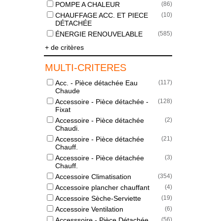
POMPE A CHALEUR
(
86
)
CHAUFFAGE ACC. ET PIECE
(
10
)
DÉTACHÉE
ÉNERGIE RENOUVELABLE
(
585
)
+ de critères
MULTI-CRITERES
Acc. - Pièce détachée Eau
(
117
)
Chaude
Accessoire - Pièce détachée -
(
128
)
Fixat
Accessoire - Pièce détachée
(
2
)
Chaudi.
Accessoire - Pièce détachée
(
21
)
Chauff.
Accessoire - Pièce détachée
(
3
)
Chauff.
Accessoire Climatisation
(
354
)
Accessoire plancher chauffant
(
4
)
Accessoire Sèche-Serviette
(
19
)
Accessoire Ventilation
(
6
)
Accesssoire - Pièce Détachée
(
56
)