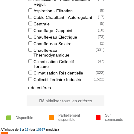
Régul.
Aspiration - Filtration
(
9
)
Câble Chauffant - Autorégulant
(
17
)
Centrale
(
5
)
Chauffage D'appoint
(
18
)
Chauffe-eau Electrique
(
73
)
Chauffe-eau Solaire
(
2
)
Chauffe-eau
(
331
)
Thermodynamique
Climatisation Collectif -
(
47
)
Tertiaire
Climatisation Résidentielle
(
322
)
Collectif Tertiaire Industrie
(
1522
)
+ de critères
Réinitialiser tous les critères
Partiellement
Sur
Disponible
disponible
commande
Affichage de
1
à
15
(sur
10657
produits)