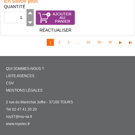
En savoir plus
QUANTITÉ
RÉACTUALISER
1
2
3
...
10
20
30
QUI SOMMES-NOUS ?
LISTE AGENCES
CGV
MENTIONS LÉGALES
2 rue du Maréchal Joffre - 37100 TOURS
Tél 02 47 41 20 20
roy37@roy-sa.fr
www.royelec.fr