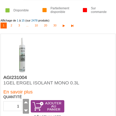
Partiellement
Sur
Disponible
disponible
commande
Affichage de
1
à
15
(sur
2478
produits)
1
2
3
...
10
20
30
AGI231004
1GEL ERGEL ISOLANT MONO 0.3L
En savoir plus
QUANTITÉ