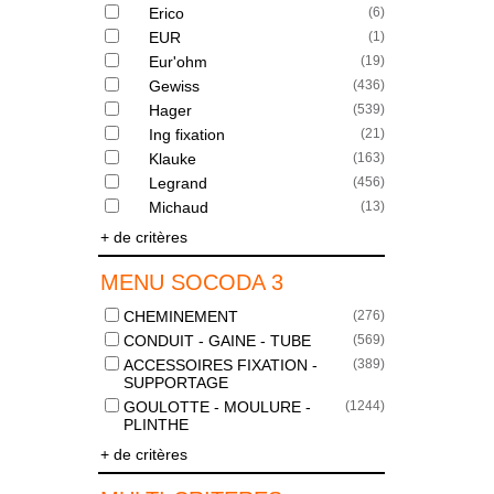
Erico
(
6
)
EUR
(
1
)
Eur'ohm
(
19
)
Gewiss
(
436
)
Hager
(
539
)
Ing fixation
(
21
)
Klauke
(
163
)
Legrand
(
456
)
Michaud
(
13
)
+ de critères
MENU SOCODA 3
CHEMINEMENT
(
276
)
CONDUIT - GAINE - TUBE
(
569
)
ACCESSOIRES FIXATION -
(
389
)
SUPPORTAGE
GOULOTTE - MOULURE -
(
1244
)
PLINTHE
+ de critères