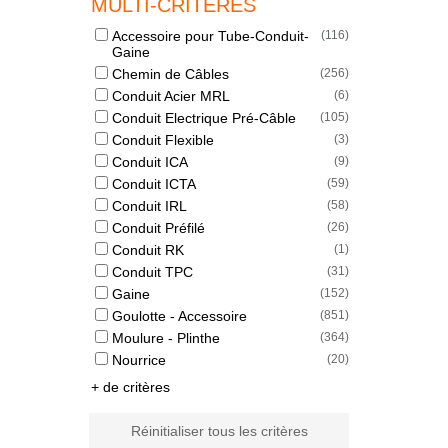
MULTI-CRITERES
Accessoire pour Tube-Conduit-
(
116
)
Gaine
Chemin de Câbles
(
256
)
Conduit Acier MRL
(
6
)
Conduit Electrique Pré-Câble
(
105
)
Conduit Flexible
(
3
)
Conduit ICA
(
9
)
Conduit ICTA
(
59
)
Conduit IRL
(
58
)
Conduit Préfilé
(
26
)
Conduit RK
(
1
)
Conduit TPC
(
31
)
Gaine
(
152
)
Goulotte - Accessoire
(
851
)
Moulure - Plinthe
(
364
)
Nourrice
(
20
)
+ de critères
Réinitialiser tous les critères