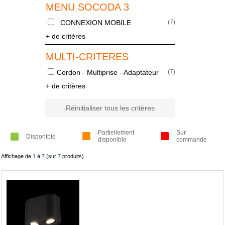
MENU SOCODA 3
CONNEXION MOBILE
(
7
)
+ de critères
MULTI-CRITERES
Cordon - Multiprise - Adaptateur
(
7
)
+ de critères
Réinitialiser tous les critères
Partiellement
Sur
Disponible
disponible
commande
Affichage de
1
à
7
(sur
7
produits)