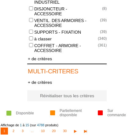
INDUSTRIEL
DISJONCTEUR -
(
8
)
ACCESSOIRE
VENTIL. DES ARMOIRES -
(
39
)
ACCESSOIRE
SUPPORTS - FIXATION
(
39
)
à classer
(
340
)
COFFRET - ARMOIRE -
(
361
)
ACCESSOIRE
+ de critères
MULTI-CRITERES
+ de critères
Réinitialiser tous les critères
Partiellement
Sur
Disponible
disponible
commande
Affichage de
1
à
15
(sur
4788
produits)
1
2
3
...
10
20
30