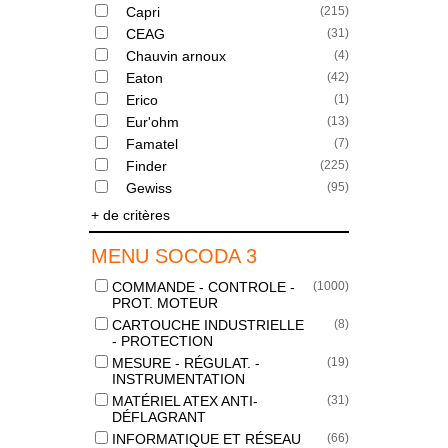
Capri
(
215
)
CEAG
(
31
)
Chauvin arnoux
(
4
)
Eaton
(
42
)
Erico
(
1
)
Eur'ohm
(
13
)
Famatel
(
7
)
Finder
(
225
)
Gewiss
(
95
)
+ de critères
MENU SOCODA 3
COMMANDE - CONTROLE -
(
1000
)
PROT. MOTEUR
CARTOUCHE INDUSTRIELLE
(
8
)
- PROTECTION
MESURE - RÉGULAT. -
(
19
)
INSTRUMENTATION
MATÉRIEL ATEX ANTI-
(
31
)
DÉFLAGRANT
INFORMATIQUE ET RÉSEAU
(
66
)