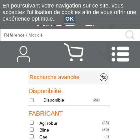
En poursuivant votre navigation sur ce site, vous
acceptez l'utilisation de cookies afin de vous offrir une
expérience optimale.
OK
Recherche avancée
Disponibilité
Disponible
FABRICANT
Agi robur
(
45
)
Bline
(
39
)
Cae
(
4
)