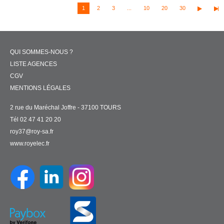
1
2
3
...
10
20
30
QUI SOMMES-NOUS ?
LISTE AGENCES
CGV
MENTIONS LÉGALES
2 rue du Maréchal Joffre - 37100 TOURS
Tél 02 47 41 20 20
roy37@roy-sa.fr
www.royelec.fr