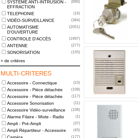
SYSTÈME ANTI-INTRUSION -
(
890
)
EFFRACTION
TELEPHONIE
(
16
)
VIDÉO-SURVEILLANCE
(
384
)
AUTOMATISME
(
2051
)
D'OUVERTURE
CONTROLE D'ACCÈS
(
1997
)
ANTENNE
(
277
)
SONORISATION
(
155
)
+ de critères
MULTI-CRITERES
Accessoire - Connectique
(
23
)
Accessoire - Pièce détachée
(
108
)
Accessoire - Pièce détachée
(
117
)
Accessoire Sonorisation
(
11
)
Accessoire Vidéo-surveillance
(
108
)
Alarme Filaire - Mixte - Radio
(
1
)
Ampli - Pré-Ampli
(
37
)
Ampli Répartiteur - Accessoire
(
45
)
Caméra
(
177
)