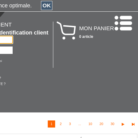
érience optimale.
OK
IENT
MON PANIER
Identification client
0 article
oi
?
E ?
1
2
3
...
10
20
30