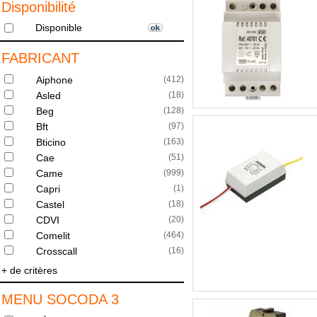
Disponibilité
Disponible
FABRICANT
Aiphone
(
412
)
Asled
(
18
)
Beg
(
128
)
Bft
(
97
)
Bticino
(
163
)
Cae
(
51
)
Came
(
999
)
Capri
(
1
)
Castel
(
18
)
CDVI
(
20
)
Comelit
(
464
)
Crosscall
(
16
)
+ de critères
MENU SOCODA 3