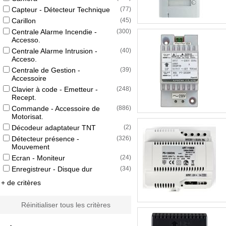
Capteur - Détecteur Technique
(
77
)
Carillon
(
45
)
Centrale Alarme Incendie -
(
300
)
Accesso.
Centrale Alarme Intrusion -
(
40
)
Acceso.
Centrale de Gestion -
(
39
)
Accessoire
Clavier à code - Emetteur -
(
248
)
Recept.
Commande - Accessoire de
(
886
)
Motorisat.
Décodeur adaptateur TNT
(
2
)
Détecteur présence -
(
326
)
Mouvement
Ecran - Moniteur
(
24
)
Enregistreur - Disque dur
(
34
)
+ de critères
Réinitialiser tous les critères