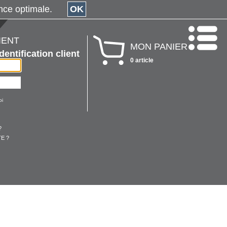
érience optimale.
OK
IENT
MON PANIER
Identification client
0 article
oi
?
E ?