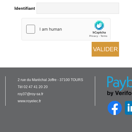
Identifiant
2 rue du Maréchal Joffre - 37100 TOURS
Tél 02 47 41 20 20
roy37@roy-sa.fr
www.royelec.fr