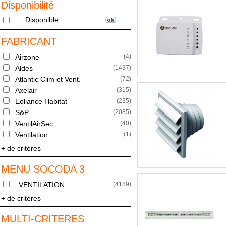
Disponibilité
Disponible
FABRICANT
Airzone
(
4
)
Aldes
(
1437
)
Atlantic Clim et Vent.
(
72
)
Axelair
(
315
)
Eoliance Habitat
(
235
)
S&P
(
2085
)
VentilAirSec
(
40
)
Ventilation
(
1
)
+ de critères
MENU SOCODA 3
VENTILATION
(
4189
)
+ de critères
MULTI-CRITERES