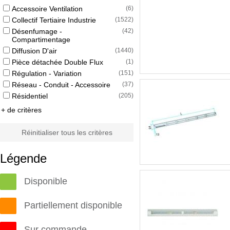
Accessoire Ventilation
(
6
)
Collectif Tertiaire Industrie
(
1522
)
Désenfumage -
(
42
)
Compartimentage
Diffusion D'air
(
1440
)
Pièce détachée Double Flux
(
1
)
Régulation - Variation
(
151
)
Réseau - Conduit - Accessoire
(
37
)
Résidentiel
(
205
)
+ de critères
Réinitialiser tous les critères
Légende
Disponible
Partiellement disponible
Sur commande