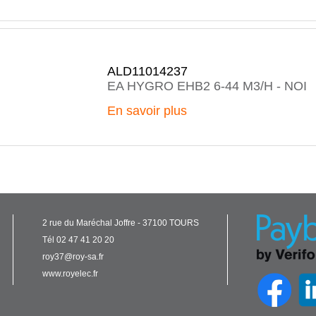
ALD11014237
EA HYGRO EHB2 6-44 M3/H - NOI
En savoir plus
2 rue du Maréchal Joffre - 37100 TOURS
Tél 02 47 41 20 20
roy37@roy-sa.fr
www.royelec.fr