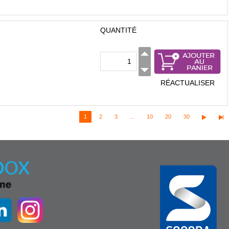
QUANTITÉ
RÉACTUALISER
1
2
3
...
10
20
30