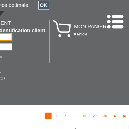
érience optimale.
OK
IENT
MON PANIER
Identification client
0 article
oi
?
E ?
1
2
3
...
10
20
30