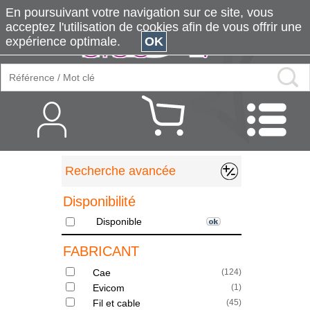
En poursuivant votre navigation sur ce site, vous
acceptez l'utilisation de cookies afin de vous offrir une
expérience optimale.
OK
Recherche avancée
Disponibilité
Disponible
FABRICANT
Cae
(
124
)
Evicom
(
1
)
Fil et cable
(
45
)