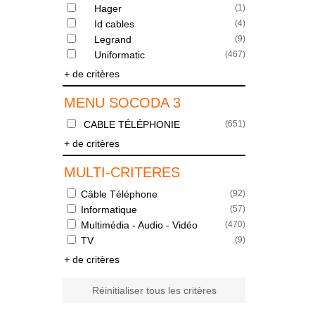
Hager
(
1
)
Id cables
(
4
)
Legrand
(
9
)
Uniformatic
(
467
)
+ de critères
MENU SOCODA 3
CABLE TÉLÉPHONIE
(
651
)
+ de critères
MULTI-CRITERES
Câble Téléphone
(
92
)
Informatique
(
57
)
Multimédia - Audio - Vidéo
(
470
)
TV
(
9
)
+ de critères
Réinitialiser tous les critères