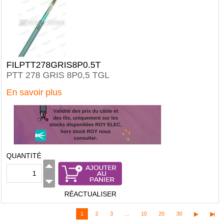
FILPTT278GRIS8P0.5T
PTT 278 GRIS 8P0,5 TGL
En savoir plus
QUANTITÉ
RÉACTUALISER
1
2
3
...
10
20
30