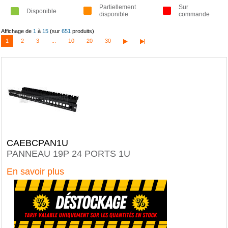
Partiellement
Sur
Disponible
disponible
commande
Affichage de
1
à
15
(sur
651
produits)
1
2
3
...
10
20
30
CAEBCPAN1U
PANNEAU 19P 24 PORTS 1U
En savoir plus