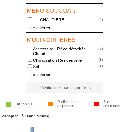
MENU SOCODA 3
CHAUDIÈRE
(
4
)
+ de critères
MULTI-CRITERES
Accessoire - Pièce détachée
(
2
)
Chaudi.
Climatisation Résidentielle
(
1
)
Sol
(
1
)
+ de critères
Réinitialiser tous les critères
Partiellement
Sur
Disponible
disponible
commande
Affichage de
1
à
4
(sur
4
produits)