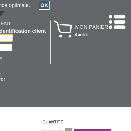
érience optimale.
OK
IENT
MON PANIER
Identification client
0 article
oi
?
E ?
QUANTITÉ