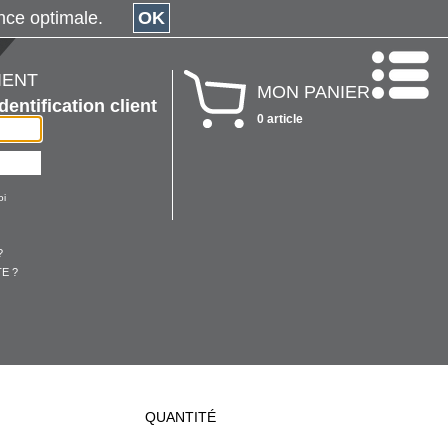
érience optimale.
OK
IENT
MON PANIER
Identification client
0 article
oi
?
E ?
QUANTITÉ