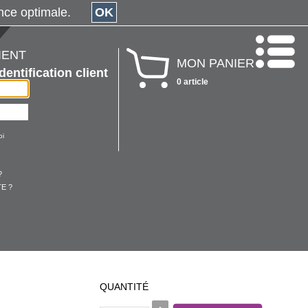
érience optimale.
OK
IENT
MON PANIER
Identification client
0 article
oi
?
E ?
QUANTITÉ