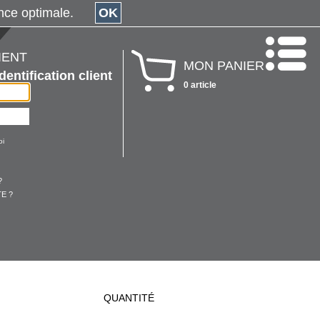
érience optimale.
OK
IENT
MON PANIER
Identification client
0 article
oi
?
E ?
QUANTITÉ