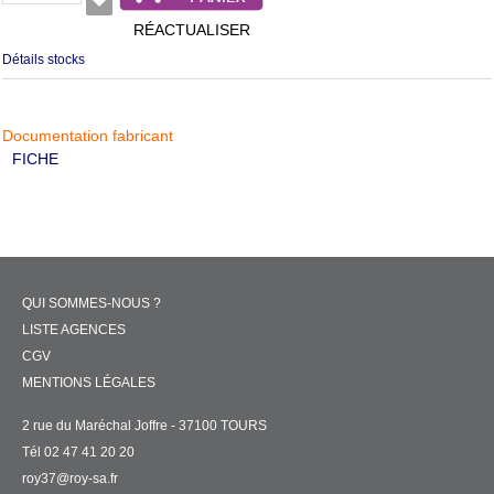
RÉACTUALISER
Détails stocks
Documentation fabricant
FICHE
QUI SOMMES-NOUS ?
LISTE AGENCES
CGV
MENTIONS LÉGALES
2 rue du Maréchal Joffre - 37100 TOURS
Tél 02 47 41 20 20
roy37@roy-sa.fr