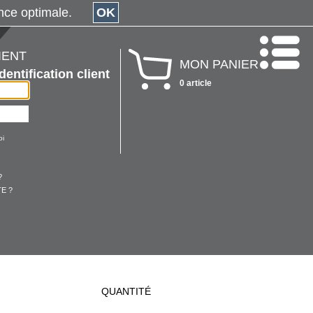
érience optimale.
OK
IENT
MON PANIER
Identification client
0 article
oi
?
E ?
QUANTITÉ